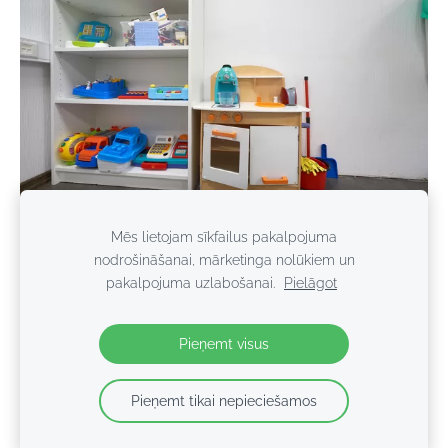
Mēs lietojam sīkfailus pakalpojuma
nodrošināšanai, mārketinga nolūkiem un
pakalpojuma uzlabošanai.
Pielāgot
Sīkdatnes
Pieņemt visus
SIA ABAistaba - ABA terapijas centrs Rīgā 2025
Pieņemt tikai nepieciešamos