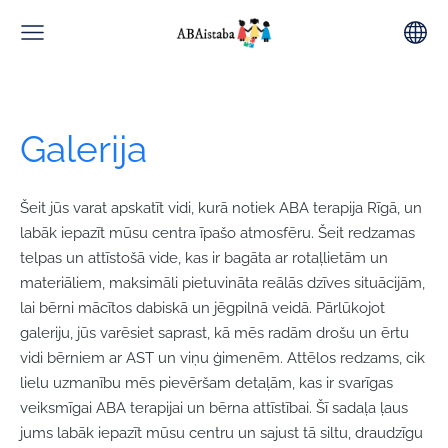
Galerija
Šeit jūs varat apskatīt vidi, kurā notiek ABA terapija Rīgā, un
labāk iepazīt mūsu centra īpašo atmosfēru. Šeit redzamas
telpas un attīstošā vide, kas ir bagāta ar rotaļlietām un
materiāliem, maksimāli pietuvināta reālās dzīves situācijām,
lai bērni mācītos dabiskā un jēgpilnā veidā. Pārlūkojot
galeriju, jūs varēsiet saprast, kā mēs radām drošu un ērtu
vidi bērniem ar AST un viņu ģimenēm. Attēlos redzams, cik
lielu uzmanību mēs pievēršam detaļām, kas ir svarīgas
veiksmīgai ABA terapijai un bērna attīstībai. Šī sadaļa ļaus
jums labāk iepazīt mūsu centru un sajust tā siltu, draudzīgu