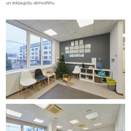
un iekļaujošu atmosfēru.